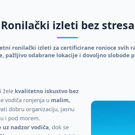
Ronilački izleti bez stresa
etni ronilački izleti za certificirane ronioce svih r
, pažljivo odabrane lokacije i dovoljno slobode
i žele
kvalitetno iskustvo bez
še vodiča ronjenja u
malim,
ati dobru organizaciju, jasnu
du i pod morem.
e uz nadzor vodiča
, dok se