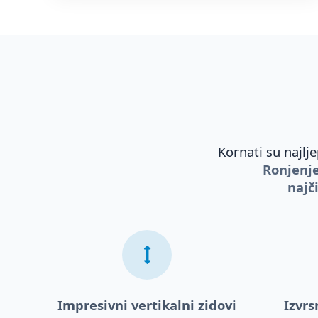
Kornati su najlj
Ronjenje
najč
Impresivni vertikalni zidovi
Izvrs