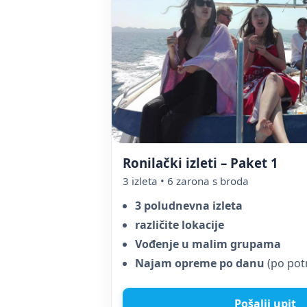
Ronilački izleti – Paket 1
3 izleta • 6 zarona s broda
3 poludnevna izleta
različite lokacije
Vođenje u malim grupama
Najam opreme po danu
(po pot
Pošalji upit