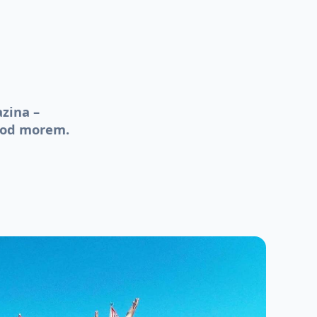
azina –
 pod morem.