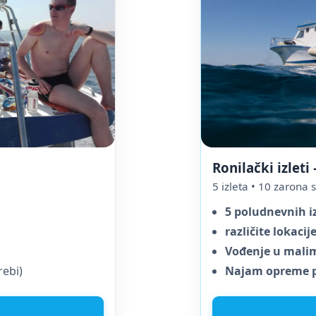
Ronilački izleti
5 izleta • 10 zarona 
5 poludnevnih i
različite lokacij
Vođenje u mal
rebi)
Najam opreme 