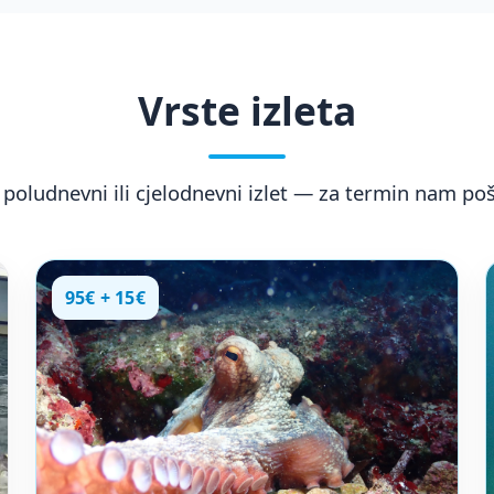
Vrste izleta
poludnevni ili cjelodnevni izlet — za termin nam poša
95€ + 15€