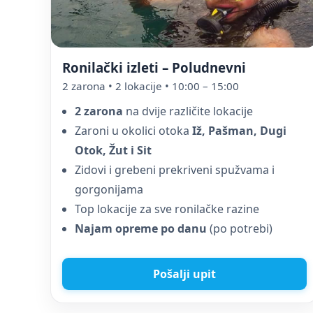
Ronilački izleti – Poludnevni
2 zarona • 2 lokacije • 10:00 – 15:00
2 zarona
na dvije različite lokacije
Zaroni u okolici otoka
Iž, Pašman, Dugi
Otok, Žut i Sit
Zidovi i grebeni prekriveni spužvama i
gorgonijama
Top lokacije za sve ronilačke razine
Najam opreme po danu
(po potrebi)
Pošalji upit