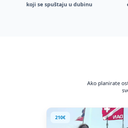
koji se spuštaju u dubinu
Ako planirate ost
sv
210€