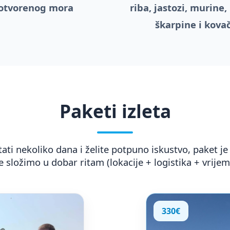
otvorenog mora
riba, jastozi, murine, 
škarpine i kovač
Paketi izleta
ati nekoliko dana i želite potpuno iskustvo, paket je
e složimo u dobar ritam (lokacije + logistika + vrijem
330€