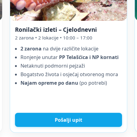
Ronilački izleti – Cjelodnevni
2 zarona • 2 lokacije • 10:00 – 17:00
2 zarona
na dvije različite lokacije
Ronjenje unutar
PP Telašćica i NP kornati
Netaknuti podmorni pejzaži
Bogatstvo života i osjećaj otvorenog mora
Najam opreme po danu
(po potrebi)
Pošalji upit