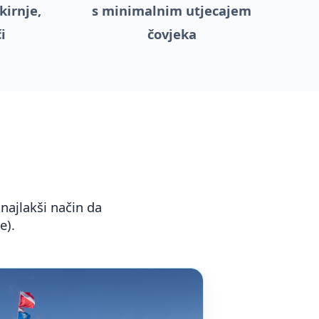
kirnje,
s minimalnim utjecajem
i
čovjeka
 najlakši način da
e).