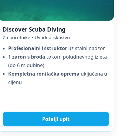
Discover Scuba Diving
Za početnike • Uvodno iskustvo
Profesionalni instruktor
uz stalni nadzor
1 zaron s broda
tokom poludnevnog izleta
(do 6 m dubine)
Kompletna ronilačka oprema
uključena u
cijenu
Pošalji upit