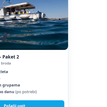
 – Paket 2
s broda
zleta
e
im grupama
po danu
(po potrebi)
Pošalji upit