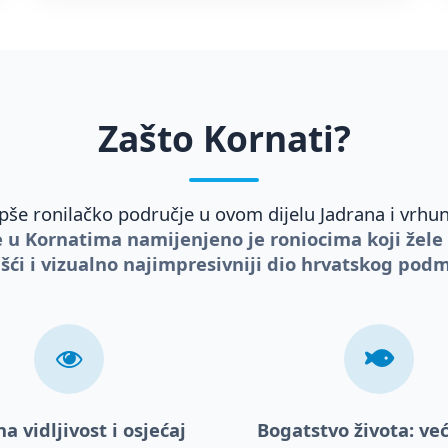
Zašto Kornati?
epše ronilačko područje u ovom dijelu Jadrana i vrh
 u Kornatima namijenjeno je roniocima koji žele 
išći i vizualno najimpresivniji dio hrvatskog podm
na vidljivost i osjećaj
Bogatstvo života: već