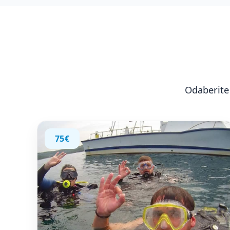
Odaberite 
75€