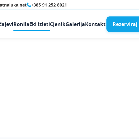
latnaluka.net
+385 91 252 8021
čajevi
Ronilački izleti
Cjenik
Galerija
Kontakt
Rezerviraj
ija — od Ugljana do Kornata i Telašćice.