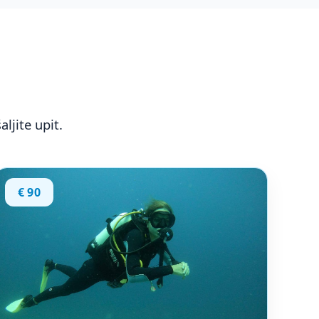
ljite upit.
€ 90