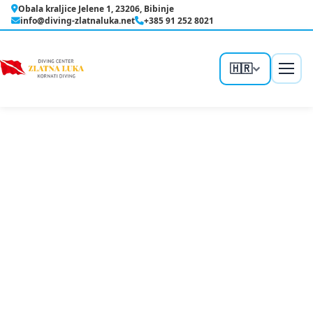
Preskoči
Obala kraljice Jelene 1, 23206, Bibinje
na
info@diving-zlatnaluka.net
+385 91 252 8021
sadržaj
🇭🇷
Naslovna
/
Usluge
Usluge
PADI tečajevi, izleti i najbolje lokacije Jadrana — sve na
jednom mjestu.