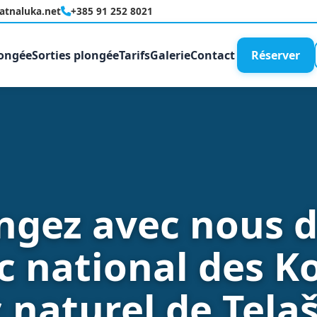
latnaluka.net
+385 91 252 8021
longée
Sorties plongée
Tarifs
Galerie
Contact
Réserver
ngez avec nous 
c national des K
c naturel de Telaš