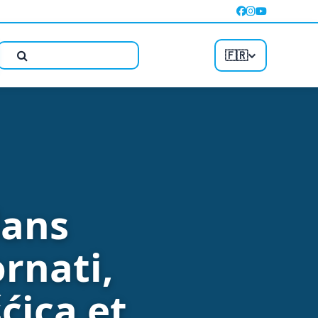
🇫🇷
dans
ornati,
ćica et