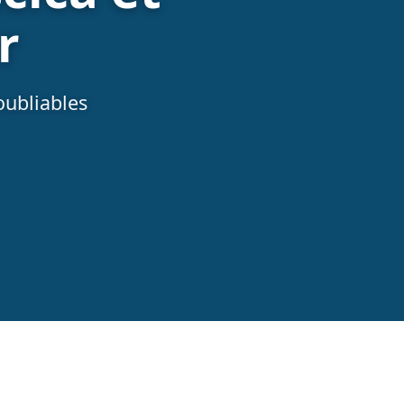
r
oubliables